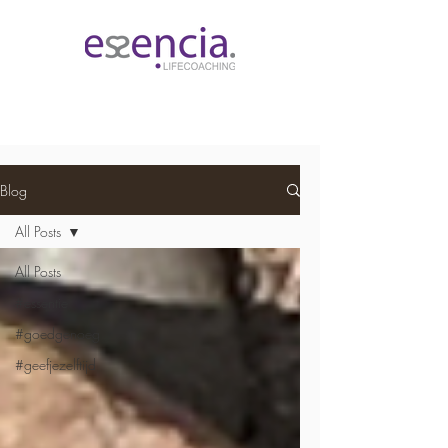
Blog
All Posts
All Posts
#essentie
#goedgenoeg
#geefjezelftijd