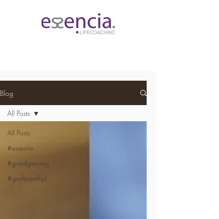
Blog
All Posts
All Posts
#essentie
#goedgenoeg
#geefjezelftijd