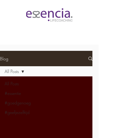
Blog
All Posts
All Posts
#essentie
#goedgenoeg
#geefjezelftijd