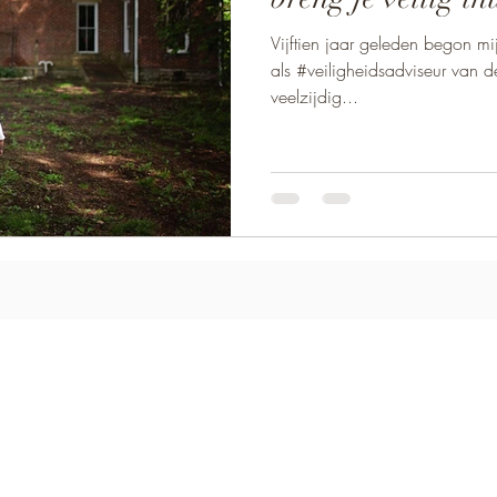
Vijftien jaar geleden begon m
als #veiligheidsadviseur van d
veelzijdig...