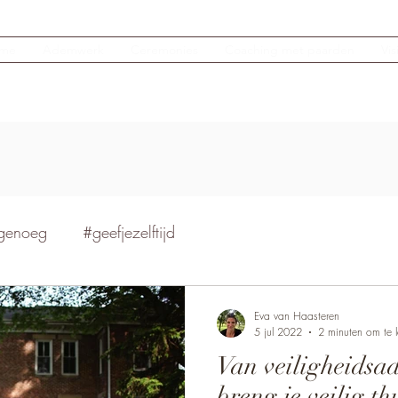
me
Ademwerk
Ceremonies
Coaching met paarden
Vi
genoeg
#geefjezelftijd
Eva van Haasteren
5 jul 2022
2 minuten om te 
Van veiligheidsadv
breng je veilig th