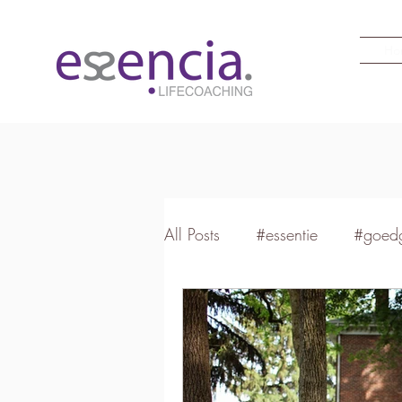
Ho
All Posts
#essentie
#goed