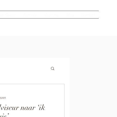
sion Quest
Agenda
Over mij
Blog
Contact
lezen
iseur naar ‘ik
uis’