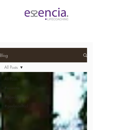
Blog
All Posts
All Posts
#essentie
#goedgenoeg
#geefjezelftijd