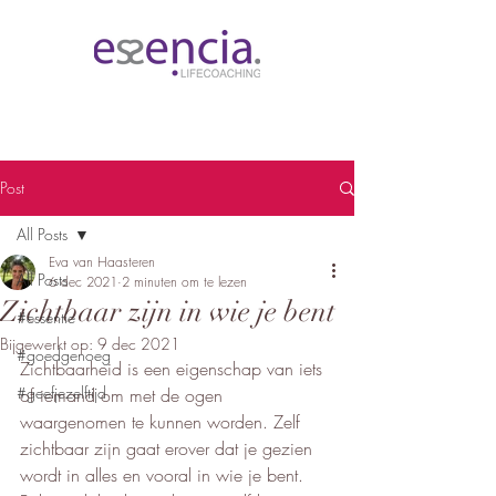
Post
All Posts
Eva van Haasteren
All Posts
6 dec 2021
2 minuten om te lezen
Zichtbaar zijn in wie je bent
#essentie
Bijgewerkt op:
9 dec 2021
#goedgenoeg
Zichtbaarheid is een eigenschap van iets 
#geefjezelftijd
of iemand om met de ogen 
waargenomen te kunnen worden. Zelf 
zichtbaar zijn gaat erover dat je gezien 
wordt in alles en vooral in wie je bent. 